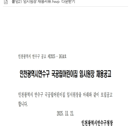
붙임2) 임시원장 채용서류.hwp
다운받기