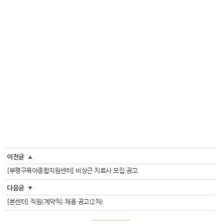
이전글
▲
[부평구육아종합지원센터] 비상근 치료사 모집 공고
다음글
▼
[본센터] 직원(계약직) 채용 공고(2차)