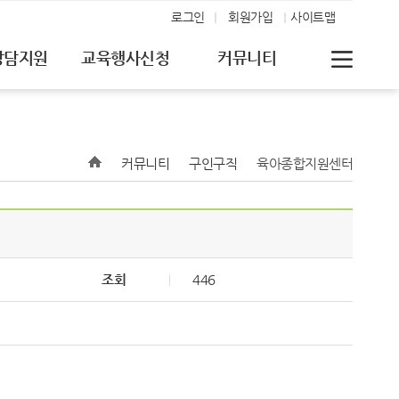
로그인
회원가입
사이트맵
상담지원
교육행사신청
커뮤니티
커뮤니티
구인구직
육아종합지원센터
조회
446