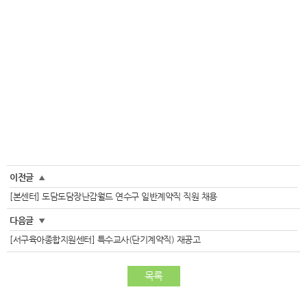
이전글
▲
[본센터] 도담도담장난감월드 연수구 일반계약직 직원 채용
다음글
▼
[서구육아종합지원센터] 특수교사(단기계약직) 재공고
목록