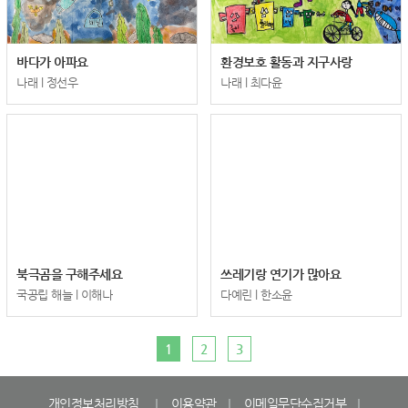
바다가 아파요
환경보호 활동과 지구사랑
나래 l 정선우
나래 l 최다윤
북극곰을 구해주세요
쓰레기랑 연기가 많아요
국공립 해늘 l 이해나
다예린 l 한소윤
1
2
3
개인정보처리방침
이용약관
이메일무단수집거부