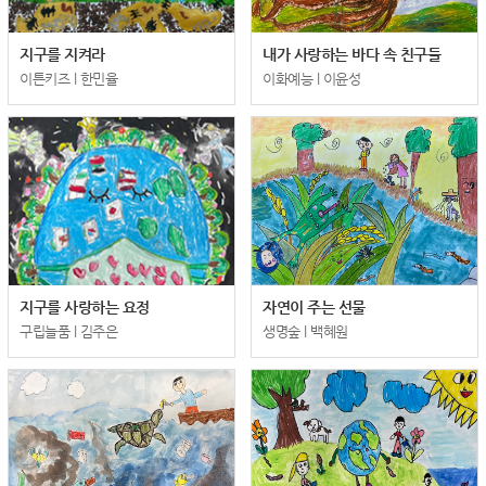
지구를 지켜라
내가 사랑하는 바다 속 친구들
이튼키즈 l 한민율
이화예능 l 이윤성
지구를 사랑하는 요정
자연이 주는 선물
구립늘품 l 김주은
생명숲 l 백혜원