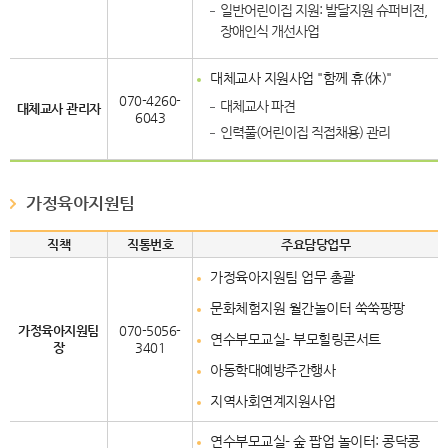
일반어린이집 지원: 발달지원 슈퍼비전,
장애인식 개선사업
대체교사 지원사업 "함께 휴(休)"
070-4260-
대체교사 파견
대체교사 관리자
6043
인력풀(어린이집 직접채용) 관리
가정육아지원팀
직책
직통번호
주요담당업무
가정육아지원팀 업무 총괄
문화체험지원 월간놀이터 쑥쑥팡팡
가정육아지원팀
070-5056-
연수부모교실
- 부모힐링콘서트
장
3401
아동학대예방주간행사
지역사회연계지원사업
연수부모교실
- 숲 팝업 놀이터: 콩닥콩