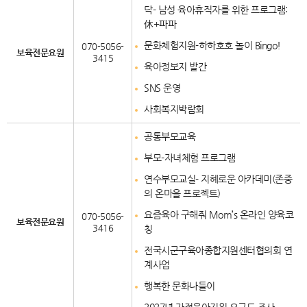
닥
- 남성 육아휴직자를 위한 프로그램:
休+파파
문화체험지원-하하호호 놀이 Bingo!
070-5056-
보육전문요원
3415
육아정보지 발간
SNS 운영
사회복지박람회
공통부모교육
부모-자녀체험 프로그램
연수부모교실
- 지혜로운 아카데미(존중
의 온마을 프로젝트)
요즘육아 구해줘 Mom’s 온라인 양육코
070-5056-
보육전문요원
3416
칭
전국시군구육아종합지원센터협의회 연
계사업
행복한 문화나들이