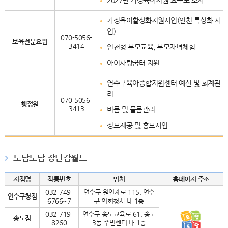
2027년 가정육아지원 요구도 조사
가정육아활성화지원사업(인천 특성화 사
업)
070-5056-
보육전문요원
3414
인천형 부모교육, 부모자녀체험
아이사랑꿈터 지원
연수구육아종합지원센터 예산 및 회계관
리
070-5056-
행정원
3413
비품 및 물품관리
정보제공 및 홍보사업
도담도담 장난감월드
지점명
직통번호
위치
홈페이지 주소
032-749-
연수구 원인재로 115, 연수
연수구청점
6766~7
구 의회청사 내 1층
032-719-
연수구 송도교육로 61, 송도
송도점
8260
3동 주민센터 내 1층