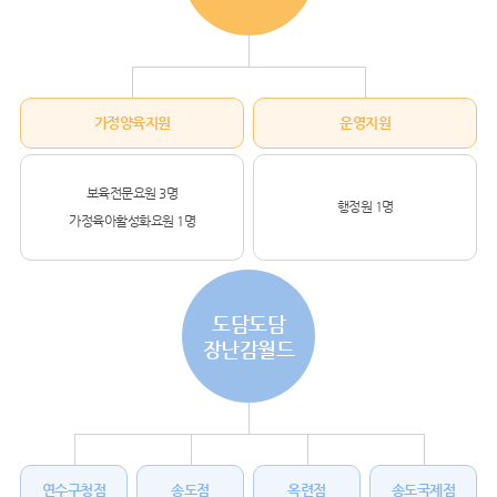
가정양육지원
운영지원
보육전문요원 3명
행정원 1명
가정육아활성화요원 1명
도담도담
장난감월드
연수구청점
송도점
옥련점
송도국제점