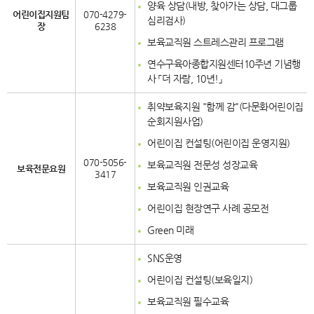
양육 상담(내방, 찾아가는 상담, 대그룹
어린이집지원팀
070-4279-
심리검사)
장
6238
보육교직원 스트레스관리 프로그램
연수구육아종합지원센터10주년 기념행
사 「더 자람, 10년!」
취약보육지원 "함께 감"(다문화어린이집
순회지원사업)
어린이집 컨설팅(어린이집 운영지원)
070-5056-
보육교직원 전문성 성장교육
보육전문요원
3417
보육교직원 인권교육
어린이집 현장연구 사례 공모전
Green 미래
SNS운영
어린이집 컨설팅(보육일지)
보육교직원 필수교육