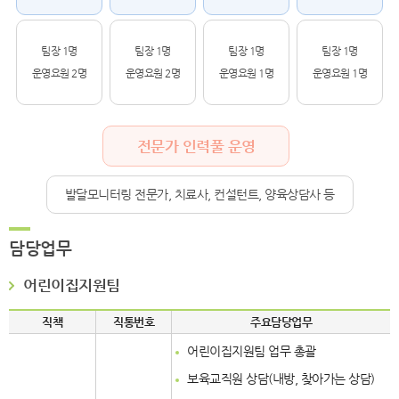
팀장 1명
팀장 1명
팀장 1명
팀장 1명
운영요원 2명
운영요원 2명
운영요원 1명
운영요원 1명
전문가 인력풀 운영
발달모니터링 전문가, 치료사, 컨설턴트, 양육상담사 등
담당업무
어린이집지원팀
직책
직통번호
주요담당업무
어린이집지원팀 업무 총괄
보육교직원 상담(내방, 찾아가는 상담)