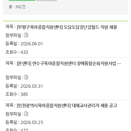
총 : 362건
제목 :
[부평구육아종합지원센터] 도담도담장난감월드 직원 채용
첨부파일 :
등록일 :
2026.04.01
조회수 :
433
제목 :
[본센터] 연수구육아종합지원센터 장애통합순회지원사업 직원(계약직) ..
첨부파일 :
등록일 :
2026.03.31
조회수 :
385
제목 :
[인천광역시육아종합지원센터] 대체교사관리자 채용 공고
첨부파일 :
등록일 :
2026.03.25
조회수 :
477